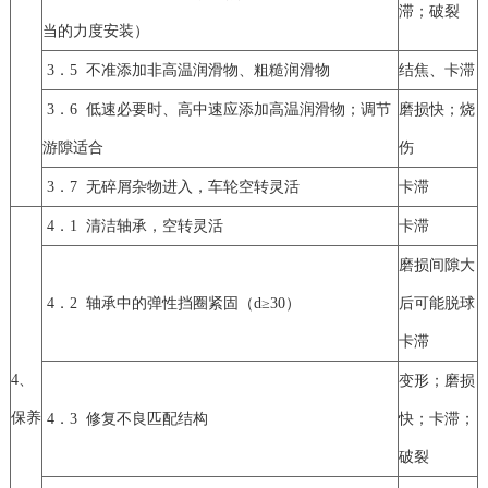
滞；破裂
当的力度安装）
3．5 不准添加非高温润滑物、粗糙润滑物
结焦、卡滞
3．6 低速必要时、高中速应添加高温润滑物；调节
磨损快；烧
游隙适合
伤
3．7 无碎屑杂物进入，车轮空转灵活
卡滞
4．1 清洁轴承，空转灵活
卡滞
磨损间隙大
4．2 轴承中的弹性挡圈紧固（d≥30）
后可能脱球
卡滞
4、
变形；磨损
保养
4．3 修复不良匹配结构
快；卡滞；
破裂