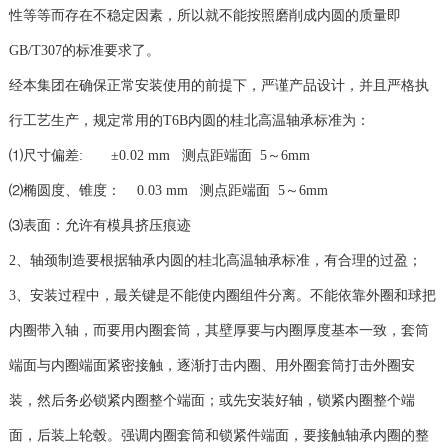
性等等而存在不稳定因素，所以就不能按照磨削成内圆的质量即
GB/T307的标准要求了。
经本集团在确保正常安装使用的前提下，严谨产品设计，并且严格执
行工艺生产，规定常用的T6B内圆的桂北高温轴承标准为：
⑴尺寸偏差: ±0.02 mm 测点距端面 5～6mm
⑵椭圆度、锥度： 0.03 mm 测点距端面 5～6mm
⑶表面：允许有模具挤压痕迹
2、轴颈制造要根据轴承内圆的桂北高温轴承标准，有合理的过盈；
3、安装过程中，最关键是不能使内圈组件分离。不能依靠外圈和球把
内圈带入轴，而要用内圈套筒，其壁厚要与内圈厚度基本一致，套筒
端面与内圈端面紧密接触，逐渐打击内圈、用外圈套筒打击外圈安
装，然后务必锁紧内圈整个端面；或先安装好轴，锁紧内圈整个端
面，后装上轮毂。强调内圈套筒和锁紧件端面，要接触轴承内圈的整