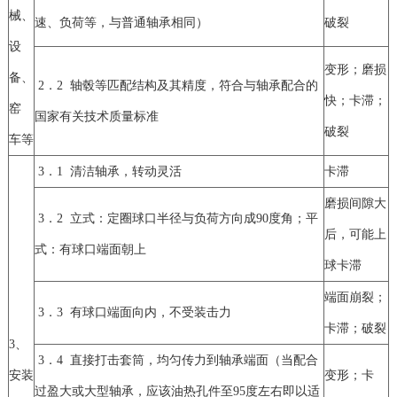
械、
速、负荷等，与普通轴承相同）
破裂
设
变形；磨损
备、
2．2 轴毂等匹配结构及其精度，符合与轴承配合的
快；卡滞；
窑
国家有关技术质量标准
破裂
车等
3．1 清洁轴承，转动灵活
卡滞
磨损间隙大
3．2 立式：定圈球口半径与负荷方向成90度角；平
后，可能上
式：有球口端面朝上
球卡滞
端面崩裂；
3．3 有球口端面向内，不受装击力
卡滞；破裂
3、
3．4 直接打击套筒，均匀传力到轴承端面（当配合
安装
变形；卡
过盈大或大型轴承，应该油热孔件至95度左右即以适