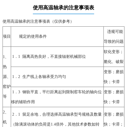
使用高温轴承的注意事项表
使用高温轴承的注意事项表（仅供参考）
违规可能
项目
规定的使用条件
导致的问题
软化变形；
1．1 隔离高热良好，不直接辐射机械部位
1、
脆化、破裂
热
变形；磨损
源、
1．2 生产线上各轴承受力均匀
快；卡滞
窑炉
1．3 钢轨平直，平行距离起到限制窑车轮的轴向位
变形；磨损
等
移的辅助作用
快；卡滞
2、
2．1 留足余地，合理选择高温轴承型号规格及数量
变形；磨损
机
（除满滚动体的负荷是1.4倍外，其他技术参数如转
快；卡滞；