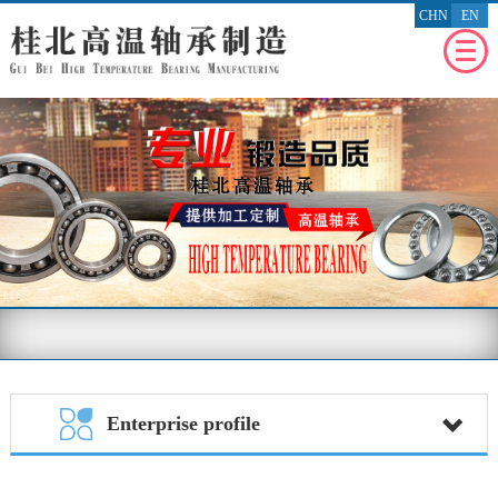
CHN
EN
WEBSITE
HOMEPAGE
RECENT
NEWS
ENTERPRISE
PROFILE
PRODUCT
PROFILE
ENTERPRISE
HONOR
MESSAGE
FEEDBACK
BENEFIT
THE SOCIETY
Enterprise profile
CONTACT
US