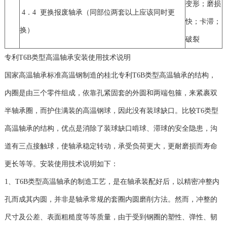
变形；磨损
4．4 更换报废轴承（同部位两套以上应该同时更
快；卡滞；
换）
破裂
专利T6B类型高温轴承安装使用技术说明
国家高温轴承标准高温钢制造的桂北专利T6B类型高温轴承的结构，
内圈是由三个零件组成，依靠孔紧固套的外圆和两端包箍，来紧裹双
半轴承圈，而护住满装的高温钢球，因此没有装球缺口。比较T6类型
高温轴承的结构，优点是消除了装球缺口啃球、滞球的安全隐患，沟
道有三点接触球，使轴承稳定转动，承受负荷更大，更耐磨损而寿命
更长等等。安装使用技术说明如下：
1、T6B类型高温轴承的制造工艺，是在轴承装配好后，以精密冲整内
孔而成其内圆，并非是轴承常规的套圈内圆磨削方法。然而，冲整的
尺寸及公差、表面粗糙度等等质量，由于受到钢圈的塑性、弹性、韧